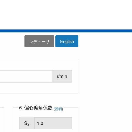
レデューサ
English
r/min
6. 偏心偏角係数
(
説明
)
S
2