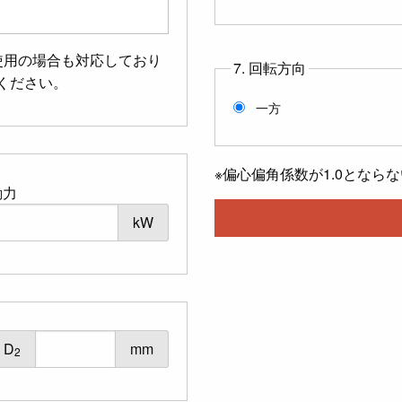
使用の場合も対応しており
7. 回転方向
ください。
一方
※偏心偏角係数が1.0となら
動力
kW
D
mm
2