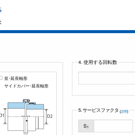
4. 使用する回転数
並･延長軸形
サイドカバー･延長軸形
5. サービスファクタ
(
説明
)
S
1